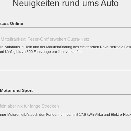
Neuigkeiten rund ums Auto
ohaus Online
 Mittelfranken: Feser-Graf erweitert Cupra-Netz
a-Autohaus in Roth und der Markteinführung des elektrischen Raval setzt die Fes
ort künftig bis zu 800 Fahrzeuge pro Jahr verkaufen.
 Motor und Sport
ein aber nix für lange Strecken
nner-Motoren gibt's auch den Forfour nur noch mit 17,6 kWh-Akku und Elektro-Hecka