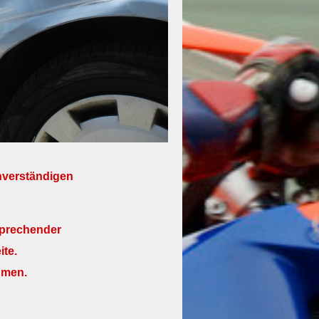
chverständigen
sprechender
ite.
hmen.