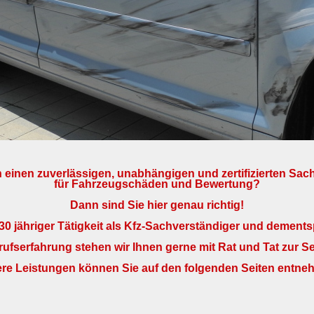
 einen zuverlässigen, unabhängigen und zertifizierten Sa
für Fahrzeugschäden und Bewertung?
Dann sind Sie hier genau richtig!
30 jähriger Tätigkeit als Kfz-Sachverständiger und dement
ufserfahrung stehen wir Ihnen gerne mit Rat und Tat zur Se
re Leistungen können Sie auf den folgenden Seiten entne